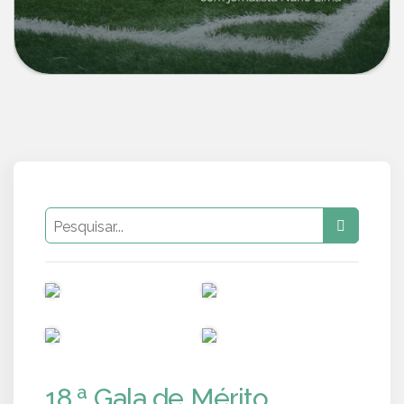
PUB
PUB
PUB
PUB
18.ª Gala de Mérito