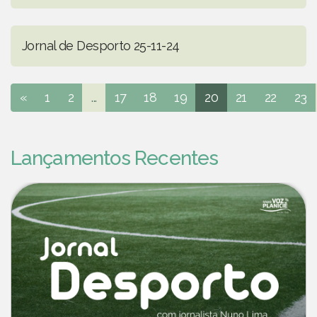
Jornal de Desporto 25-11-24
«
1
2
...
17
18
19
20
21
22
23
Lançamentos Recentes