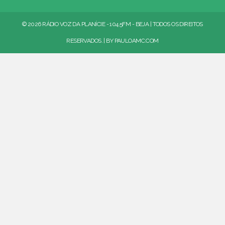
© 2026 RÁDIO VOZ DA PLANÍCIE - 104.5FM - BEJA | TODOS OS DIREITOS
RESERVADOS. | BY
PAULOAMC.COM