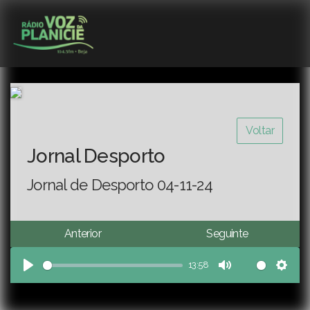
Voltar
Jornal Desporto
Jornal de Desporto 04-11-24
Anterior
Seguinte
13:58
Play
Mute
Sett