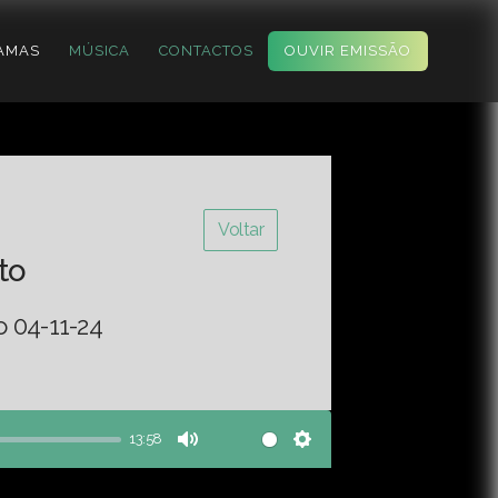
AMAS
MÚSICA
CONTACTOS
OUVIR EMISSÃO
Voltar
to
o 04-11-24
13:58
Mute
Settings