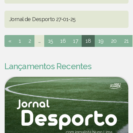
Jornal de Desporto 27-01-25
«
1
2
...
15
16
17
18
19
20
21
Lançamentos Recentes