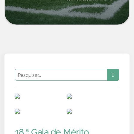
PUB
PUB
PUB
PUB
18.ª Gala de Mérito