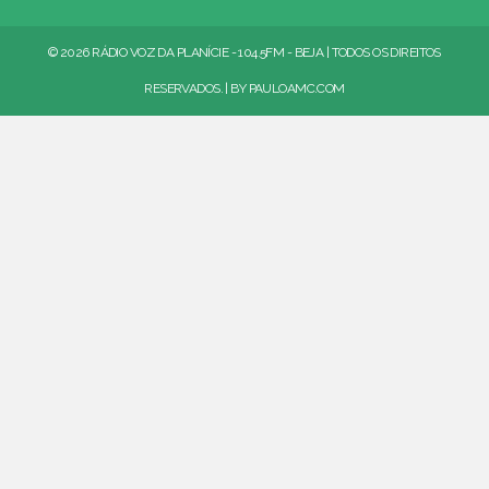
© 2026 RÁDIO VOZ DA PLANÍCIE - 104.5FM - BEJA | TODOS OS DIREITOS
RESERVADOS. | BY
PAULOAMC.COM