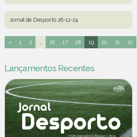
Jornal de Desporto 26-12-24
«
1
2
...
16
17
18
19
20
21
22
Lançamentos Recentes