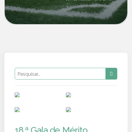
PUB
PUB
PUB
PUB
18.ª Gala de Mérito