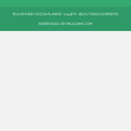
© 2026 RÁDIO VOZ DA PLANÍCIE - 104.5FM - BEJA | TODOS OS DIREITOS
RESERVADOS. | BY
PAULOAMC.COM