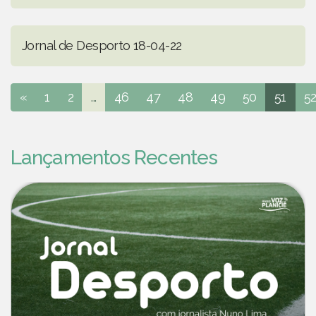
Jornal de Desporto 18-04-22
«
1
2
...
46
47
48
49
50
51
5
Lançamentos Recentes