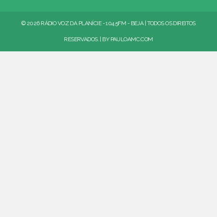
© 2026 RÁDIO VOZ DA PLANÍCIE - 104.5FM - BEJA | TODOS OS DIREITOS
RESERVADOS. | BY
PAULOAMC.COM