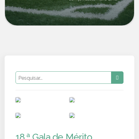
PUB
PUB
PUB
PUB
18.ª Gala de Mérito