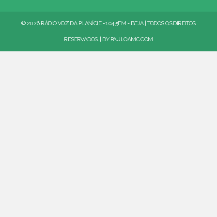
© 2026 RÁDIO VOZ DA PLANÍCIE - 104.5FM - BEJA | TODOS OS DIREITOS
RESERVADOS. | BY
PAULOAMC.COM