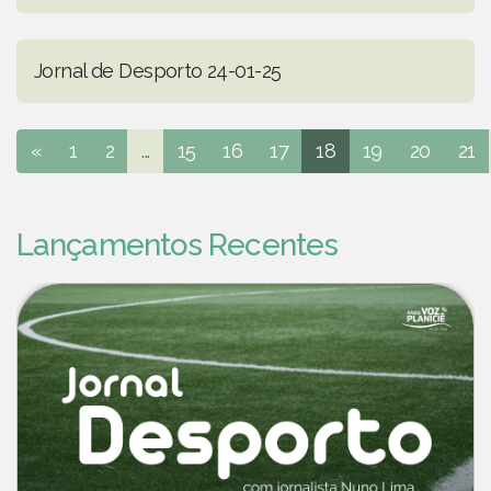
Jornal de Desporto 24-01-25
«
1
2
...
15
16
17
18
19
20
21
Lançamentos Recentes