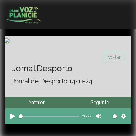
Voltar
Jornal Desporto
Jornal de Desporto 14-11-24
Anterior
Seguinte
08:22
Play
Mute
Sett