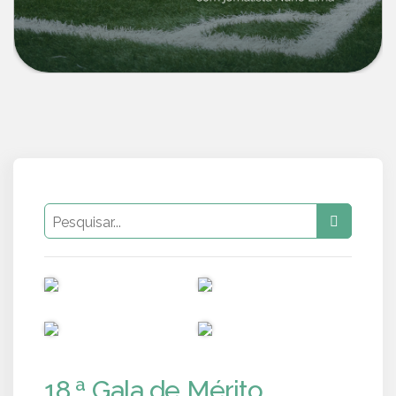
PUB
PUB
PUB
PUB
18.ª Gala de Mérito