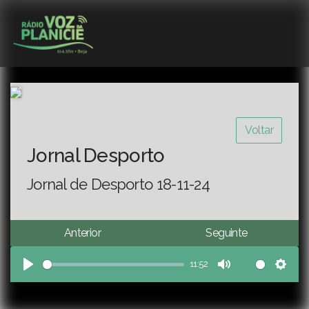
Voltar
Jornal Desporto
Jornal de Desporto 18-11-24
Anterior
Seguinte
11:52
Play
Mute
Sett