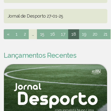
Jornal de Desporto 27-01-25
«
1
2
...
15
16
17
18
19
20
21
Lançamentos Recentes