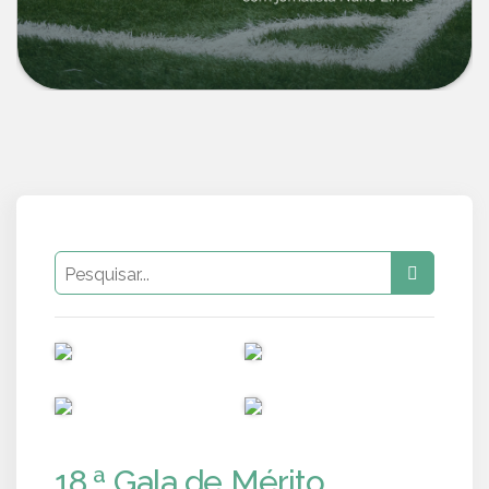
PUB
PUB
PUB
PUB
18.ª Gala de Mérito