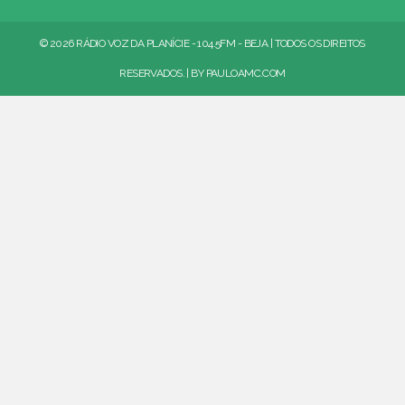
© 2026 RÁDIO VOZ DA PLANÍCIE - 104.5FM - BEJA | TODOS OS DIREITOS
RESERVADOS. | BY
PAULOAMC.COM