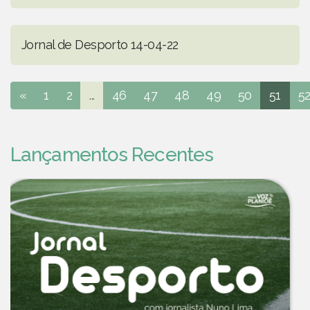
Jornal de Desporto 14-04-22
«
1
2
...
46
47
48
49
50
51
5
Lançamentos Recentes