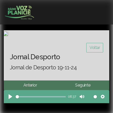
Voltar
Jornal Desporto
Jornal de Desporto 19-11-24
Anterior
Seguinte
08:37
Play
Mute
Sett