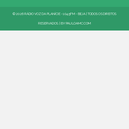
© 2026 RÁDIO VOZ DA PLANÍCIE - 104.5FM - BEJA | TODOS OS DIREITOS
RESERVADOS. | BY
PAULOAMC.COM