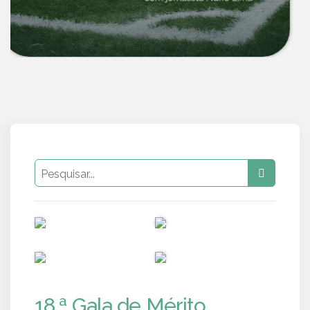
PUB
PUB
PUB
PUB
18.ª Gala de Mérito