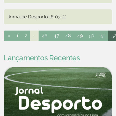
Jornal de Desporto 16-03-22
«
1
2
...
46
47
48
49
50
51
5
Lançamentos Recentes