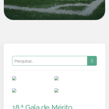
PUB
PUB
PUB
PUB
18.ª Gala de Mérito