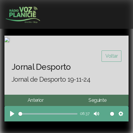
Voltar
Jornal Desporto
Jornal de Desporto 19-11-24
Anterior
Seguinte
08:37
Play
Mute
Sett