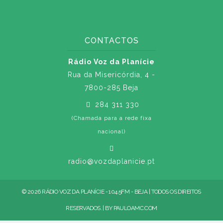
CONTACTOS
Rádio Voz da Planície
Rua da Misericórdia, 4 -
7800-285 Beja
284 311 330
(Chamada para a rede fixa
nacional)
radio@vozdaplanicie.pt
© 2026 RÁDIO VOZ DA PLANÍCIE - 104.5FM - BEJA | TODOS OS DIREITOS
RESERVADOS. | BY
PAULOAMC.COM