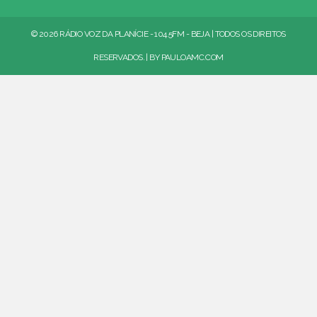
© 2026 RÁDIO VOZ DA PLANÍCIE - 104.5FM - BEJA | TODOS OS DIREITOS
RESERVADOS. | BY
PAULOAMC.COM