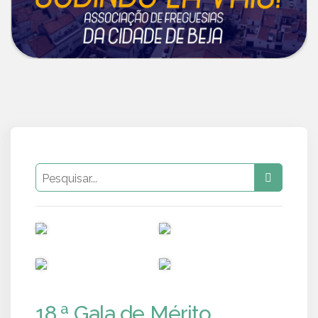
PUB
PUB
PUB
PUB
18.ª Gala de Mérito