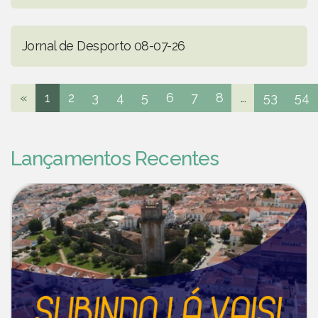
Jornal de Desporto 08-07-26
«
1
2
3
4
5
6
7
8
...
53
54
Lançamentos Recentes