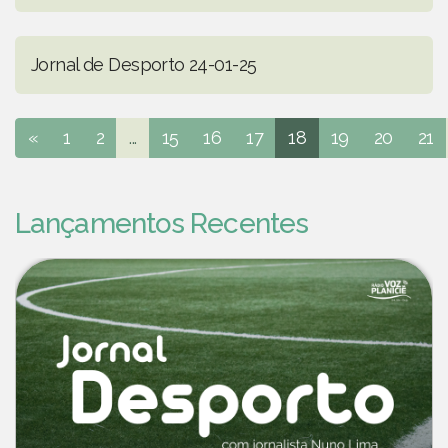
Jornal de Desporto 24-01-25
«
1
2
...
15
16
17
18
19
20
21
Lançamentos Recentes