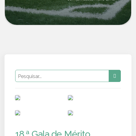
PUB
PUB
PUB
PUB
18.ª Gala de Mérito