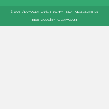
© 2026 RÁDIO VOZ DA PLANÍCIE - 104.5FM - BEJA | TODOS OS DIREITOS
RESERVADOS. | BY
PAULOAMC.COM