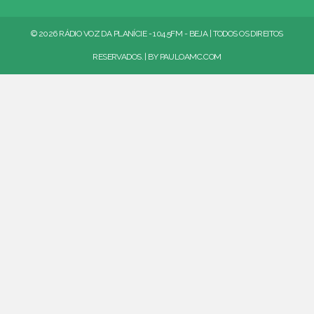
© 2026 RÁDIO VOZ DA PLANÍCIE - 104.5FM - BEJA | TODOS OS DIREITOS
RESERVADOS. | BY
PAULOAMC.COM