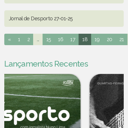
Jornal de Desporto 27-01-25
«
1
2
...
15
16
17
18
19
20
21
Lançamentos Recentes