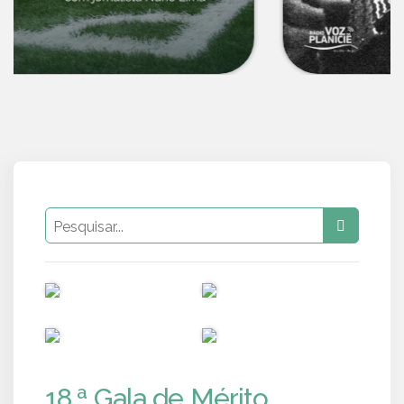
PUB
PUB
PUB
PUB
18.ª Gala de Mérito