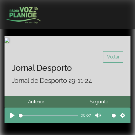
Voltar
Jornal Desporto
Jornal de Desporto 29-11-24
Anterior
Seguinte
08:07
Play
Mute
Sett