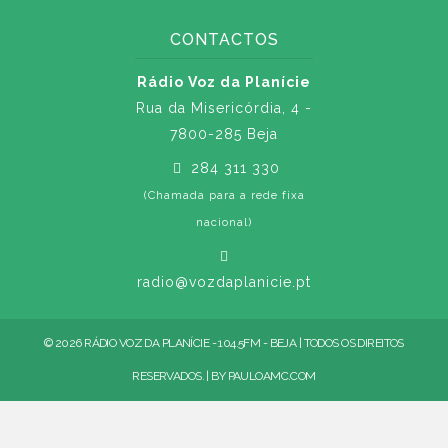
CONTACTOS
Rádio Voz da Planície
Rua da Misericórdia, 4 -
7800-285 Beja
284 311 330
(Chamada para a rede fixa
nacional)
radio@vozdaplanicie.pt
© 2026 RÁDIO VOZ DA PLANÍCIE - 104.5FM - BEJA | TODOS OS DIREITOS
RESERVADOS. | BY
PAULOAMC.COM