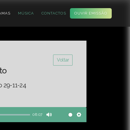
AMAS
MÚSICA
CONTACTOS
OUVIR EMISSÃO
Voltar
to
o 29-11-24
08:07
Mute
Settings