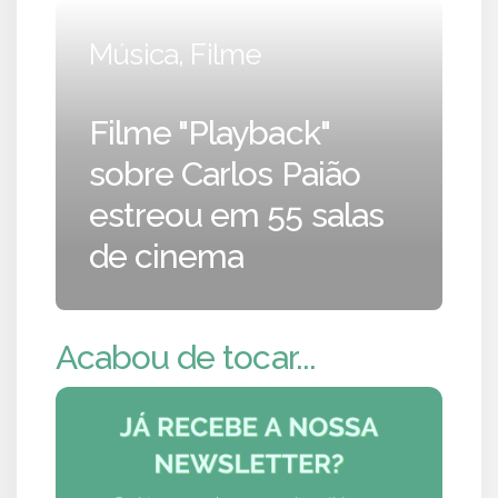
Música, Filme
Filme "Playback"
sobre Carlos Paião
estreou em 55 salas
de cinema
Acabou de tocar...