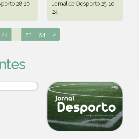
sporto 28-10-
Jornal de Desporto 25-10-
24
24
...
53
54
»
ntes