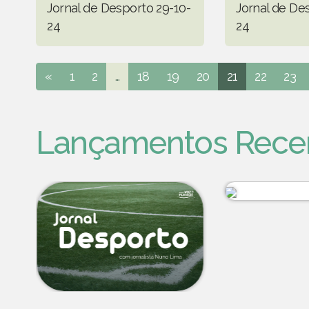
Jornal de Desporto 29-10-
Jornal de De
24
24
«
1
2
...
18
19
20
21
22
23
Lançamentos Rece