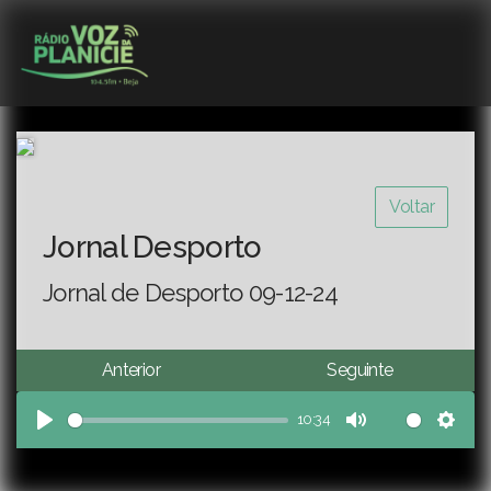
Voltar
Jornal Desporto
Jornal de Desporto 09-12-24
Anterior
Seguinte
10:34
Play
Mute
Sett