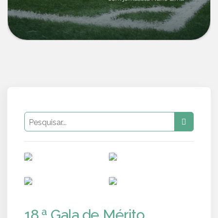
PUB
PUB
PUB
PUB
18.ª Gala de Mérito