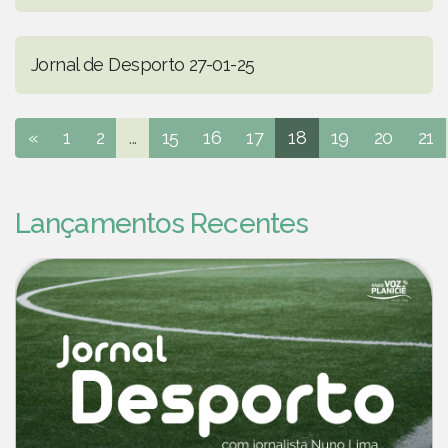
Jornal de Desporto 27-01-25
«
1
2
...
15
16
17
18
19
20
21
Lançamentos Recentes