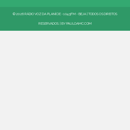
© 2026 RÁDIO VOZ DA PLANÍCIE - 104.5FM - BEJA | TODOS OS DIREITOS
RESERVADOS. | BY
PAULOAMC.COM