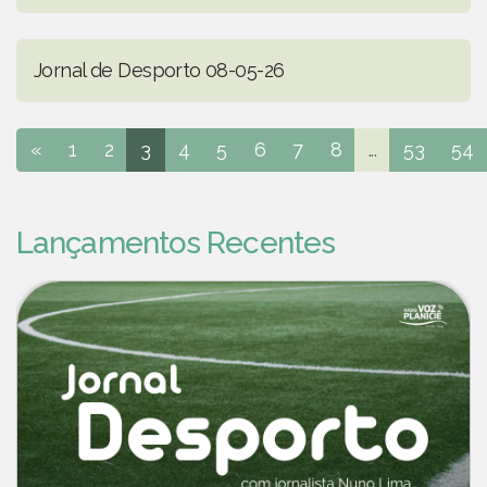
Jornal de Desporto 08-05-26
«
1
2
3
4
5
6
7
8
...
53
54
Lançamentos Recentes