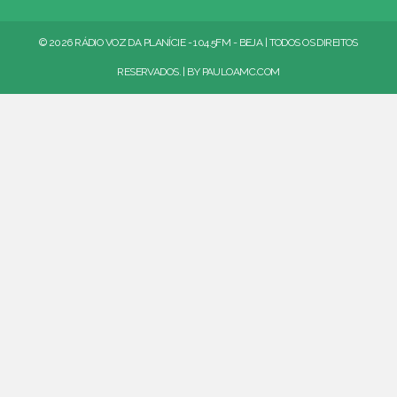
© 2026 RÁDIO VOZ DA PLANÍCIE - 104.5FM - BEJA | TODOS OS DIREITOS
RESERVADOS. | BY
PAULOAMC.COM