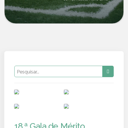
PUB
PUB
PUB
PUB
18.ª Gala de Mérito