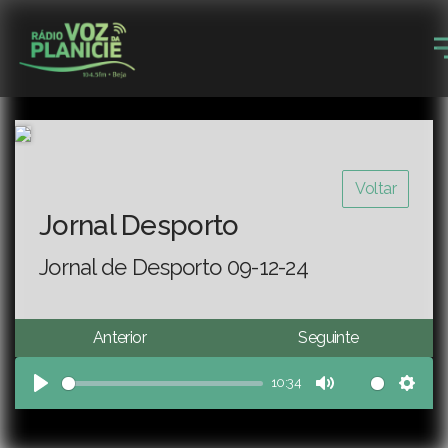
Voltar
Jornal Desporto
Jornal de Desporto 09-12-24
Anterior
Seguinte
10:34
Play
Mute
Sett