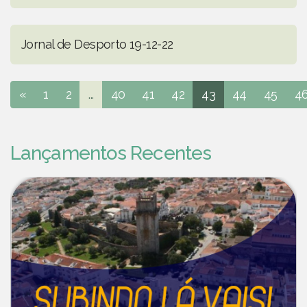
Jornal de Desporto 19-12-22
«
1
2
...
40
41
42
43
44
45
4
Lançamentos Recentes