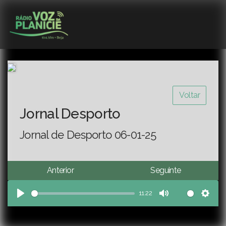
Voltar
Jornal Desporto
Jornal de Desporto 06-01-25
Anterior
Seguinte
11:22
Play
Mute
Sett