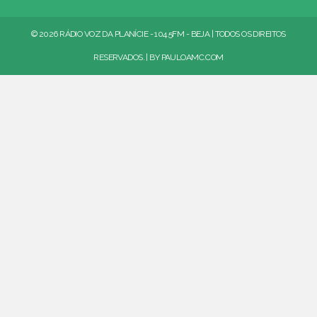
© 2026 RÁDIO VOZ DA PLANÍCIE - 104.5FM - BEJA | TODOS OS DIREITOS
RESERVADOS. | BY
PAULOAMC.COM