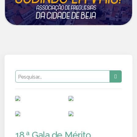
PUB
PUB
PUB
PUB
18.ª Gala de Mérito