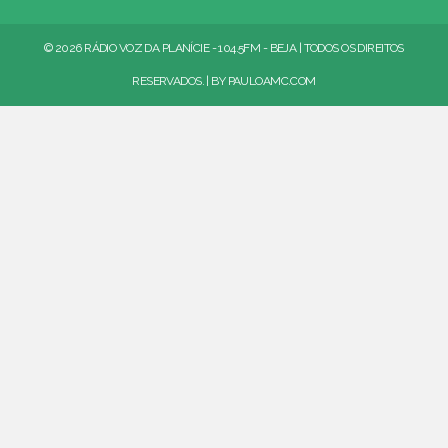
© 2026 RÁDIO VOZ DA PLANÍCIE - 104.5FM - BEJA | TODOS OS DIREITOS
RESERVADOS. | BY
PAULOAMC.COM