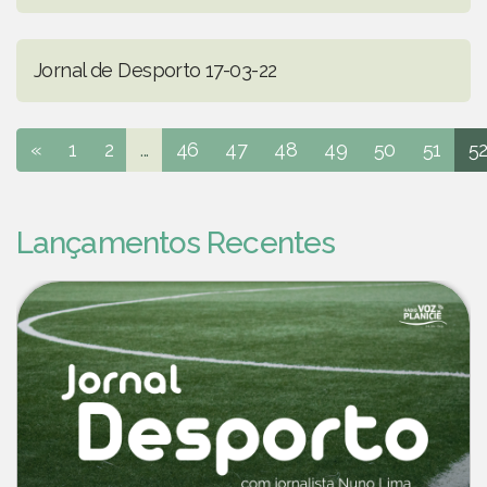
Jornal de Desporto 17-03-22
«
1
2
...
46
47
48
49
50
51
5
Lançamentos Recentes