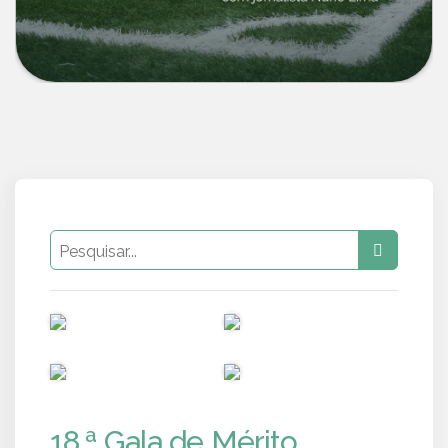
PUB
PUB
PUB
PUB
18.ª Gala de Mérito