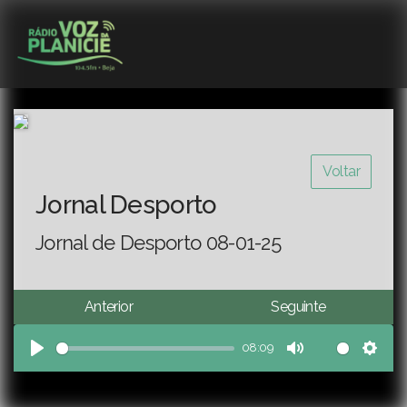
Voltar
Jornal Desporto
Jornal de Desporto 08-01-25
Anterior
Seguinte
08:09
Play
Mute
Sett