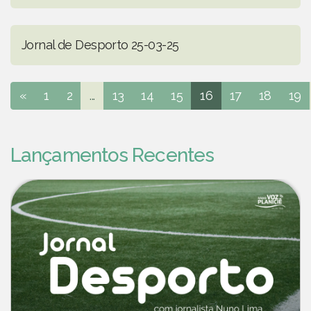
Jornal de Desporto 25-03-25
«
1
2
...
13
14
15
16
17
18
19
Lançamentos Recentes