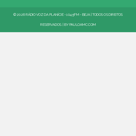
© 2026 RÁDIO VOZ DA PLANÍCIE - 104.5FM - BEJA | TODOS OS DIREITOS
RESERVADOS. | BY
PAULOAMC.COM