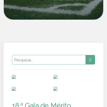
PUB
PUB
PUB
PUB
18.ª Gala de Mérito