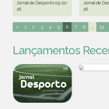
Jornal de Desporto 05-02-
Jornal de De
26
26
«
1
2
3
4
5
6
7
8
...
53
Lançamentos Rece