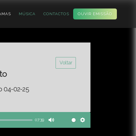
AMAS
MÚSICA
CONTACTOS
OUVIR EMISSÃO
Voltar
to
o 04-02-25
07:39
Mute
Settings