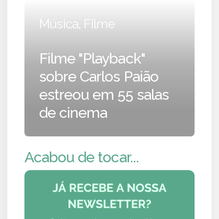
Música, Filme
Filme "Playback"
sobre Carlos Paião
estreou em 55 salas
de cinema
Acabou de tocar...