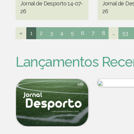
Jornal de Desporto 14-07-
Jornal de De
26
26
«
1
2
3
4
5
6
7
8
...
53
Lançamentos Rece