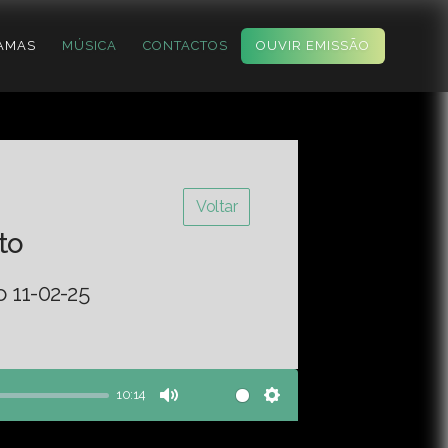
AMAS
MÚSICA
CONTACTOS
OUVIR EMISSÃO
Voltar
to
o 11-02-25
10:14
Mute
Settings