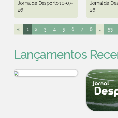
Jornal de Desporto 10-07-
Jornal de De
26
26
«
1
2
3
4
5
6
7
8
...
53
Lançamentos Rece