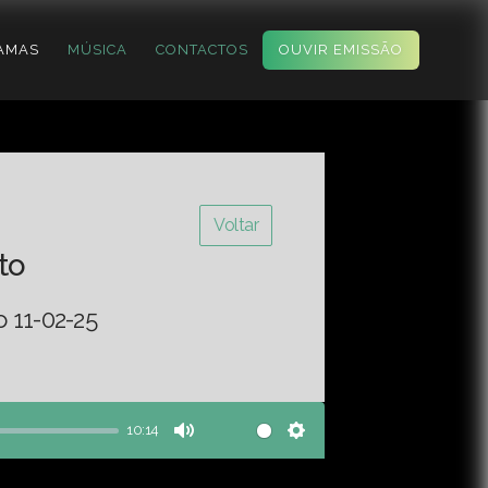
AMAS
MÚSICA
CONTACTOS
OUVIR EMISSÃO
Voltar
to
o 11-02-25
10:14
Mute
Settings