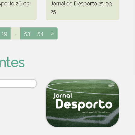
sporto 26-03-
Jornal de Desporto 25-03-
25
19
...
53
54
»
ntes