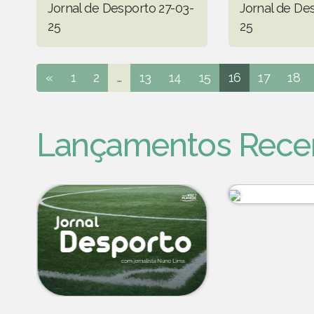
Jornal de Desporto 27-03-
Jornal de De
25
25
«
1
2
...
13
14
15
16
17
18
Lançamentos Rece