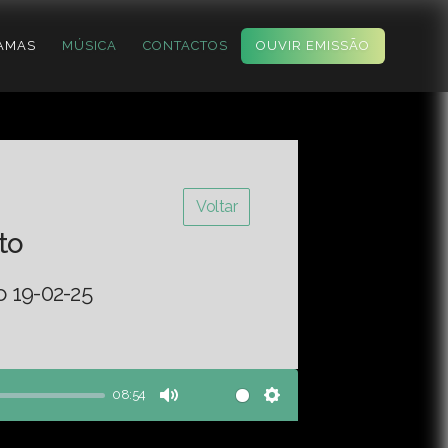
AMAS
MÚSICA
CONTACTOS
OUVIR EMISSÃO
Voltar
to
o 19-02-25
08:54
Mute
Settings