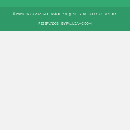
© 2026 RÁDIO VOZ DA PLANÍCIE - 104.5FM - BEJA | TODOS OS DIREITOS
RESERVADOS. | BY
PAULOAMC.COM