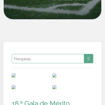
PUB
PUB
PUB
PUB
18.ª Gala de Mérito