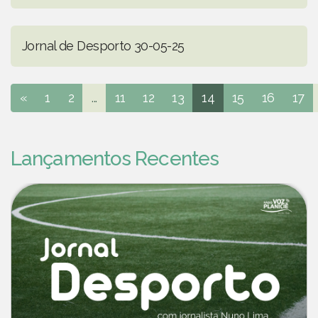
Jornal de Desporto 30-05-25
«
1
2
...
11
12
13
14
15
16
17
Lançamentos Recentes