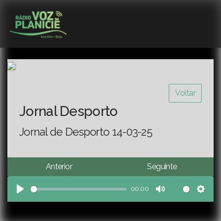
Voltar
Jornal Desporto
Jornal de Desporto 14-03-25
Anterior
Seguinte
00:00
Play
Mute
Sett