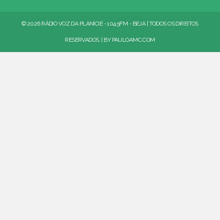
© 2026 RÁDIO VOZ DA PLANÍCIE - 104.5FM - BEJA | TODOS OS DIREITOS
RESERVADOS. | BY
PAULOAMC.COM