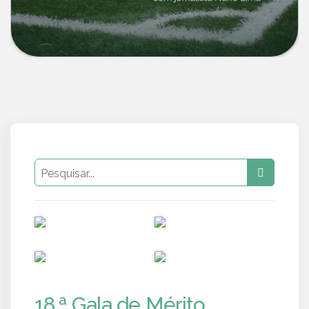
PUB
PUB
PUB
PUB
18.ª Gala de Mérito