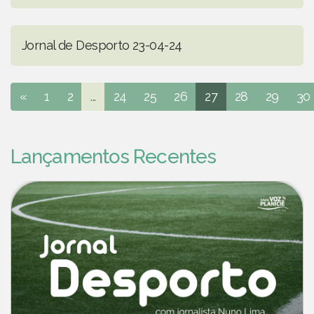
Jornal de Desporto 23-04-24
«
1
2
...
24
25
26
27
28
29
30
Lançamentos Recentes