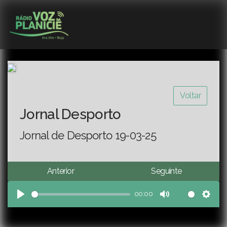
Voltar
Jornal Desporto
Jornal de Desporto 19-03-25
Anterior
Seguinte
00:00
Play
Mute
Sett