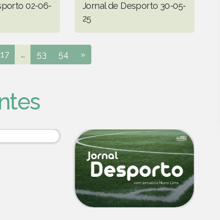
sporto 02-06-
Jornal de Desporto 30-05-
25
17
...
53
54
»
ntes