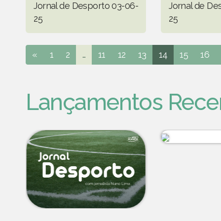
Jornal de Desporto 03-06-
Jornal de De
25
25
«
1
2
...
11
12
13
14
15
16
Lançamentos Rece