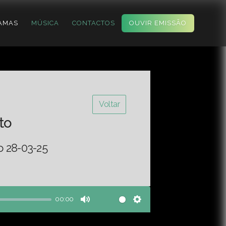
AMAS
MÚSICA
CONTACTOS
OUVIR EMISSÃO
Voltar
to
o 28-03-25
00:00
Mute
Settings