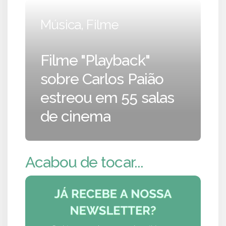
Música, Filme
Filme "Playback"
sobre Carlos Paião
estreou em 55 salas
de cinema
Acabou de tocar...