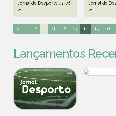
Jornal de Desporto 02-06-
Jornal de De
25
25
«
1
2
...
11
12
13
14
15
16
Lançamentos Rece