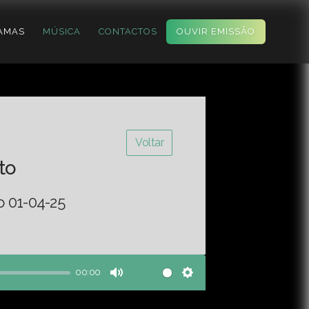
AMAS
MÚSICA
CONTACTOS
OUVIR EMISSÃO
Voltar
to
o 01-04-25
00:00
Mute
Settings