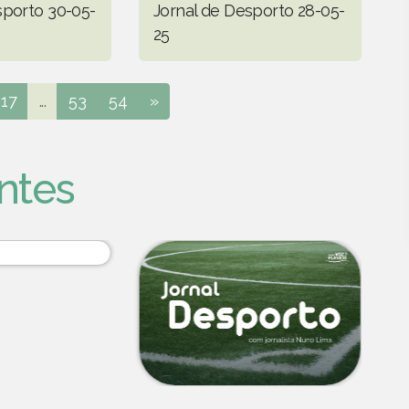
sporto 30-05-
Jornal de Desporto 28-05-
25
17
...
53
54
»
ntes