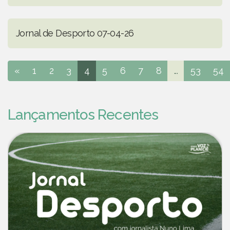
Jornal de Desporto 07-04-26
«
1
2
3
4
5
6
7
8
...
53
54
Lançamentos Recentes