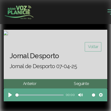
Voltar
Jornal Desporto
Jornal de Desporto 07-04-25
Anterior
Seguinte
00:00
Play
Mute
Sett