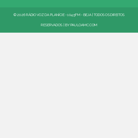
© 2026 RÁDIO VOZ DA PLANÍCIE - 104.5FM - BEJA | TODOS OS DIREITOS
RESERVADOS. | BY
PAULOAMC.COM