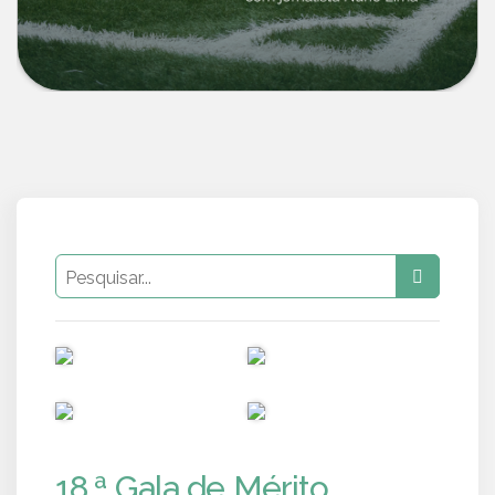
PUB
PUB
PUB
PUB
18.ª Gala de Mérito