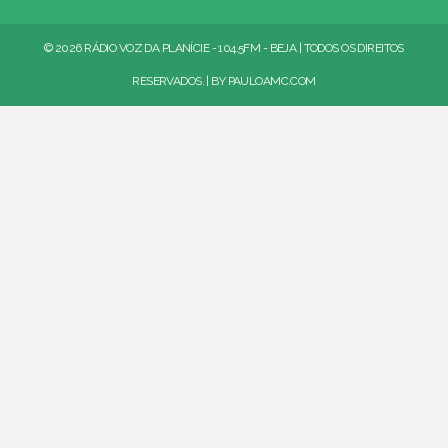
© 2026 RÁDIO VOZ DA PLANÍCIE - 104.5FM - BEJA | TODOS OS DIREITOS
RESERVADOS. | BY
PAULOAMC.COM