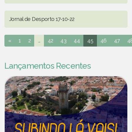
Jornal de Desporto 17-10-22
«
1
2
...
42
43
44
45
46
47
4
Lançamentos Recentes