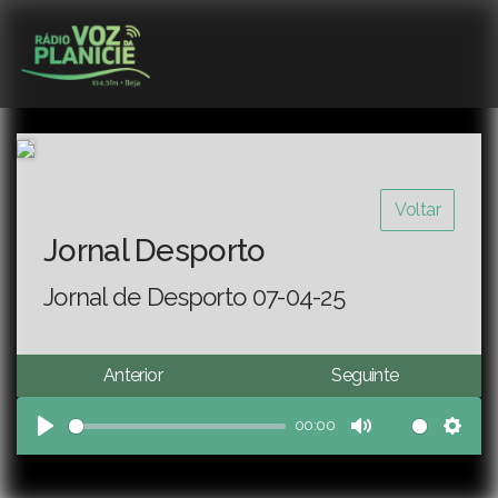
Voltar
Jornal Desporto
Jornal de Desporto 07-04-25
Anterior
Seguinte
00:00
Play
Mute
Sett