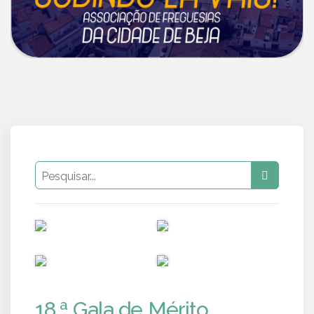
PUB
PUB
PUB
PUB
18.ª Gala de Mérito