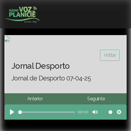
Voltar
Jornal Desporto
Jornal de Desporto 07-04-25
Anterior
Seguinte
00:00
Play
Mute
Sett