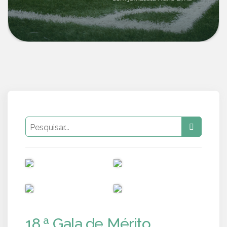
PUB
PUB
PUB
PUB
18.ª Gala de Mérito