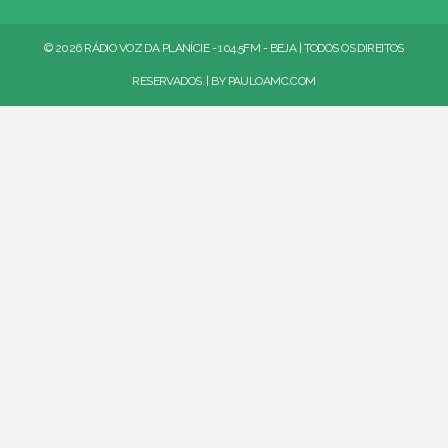
© 2026 RÁDIO VOZ DA PLANÍCIE - 104.5FM - BEJA | TODOS OS DIREITOS
RESERVADOS. | BY
PAULOAMC.COM