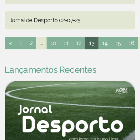
Jornal de Desporto 02-07-25
«
1
2
...
10
11
12
13
14
15
16
Lançamentos Recentes