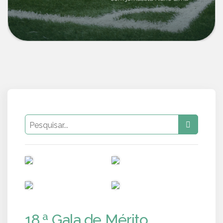
PUB
PUB
PUB
PUB
18.ª Gala de Mérito