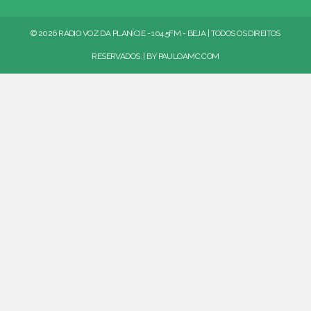
© 2026 RÁDIO VOZ DA PLANÍCIE - 104.5FM - BEJA | TODOS OS DIREITOS
RESERVADOS. | BY
PAULOAMC.COM