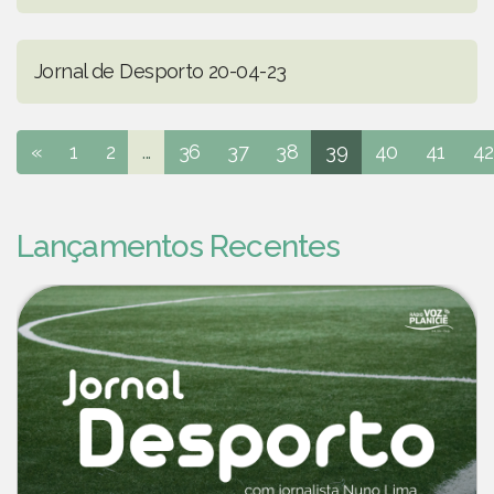
Jornal de Desporto 20-04-23
«
1
2
...
36
37
38
39
40
41
42
Lançamentos Recentes