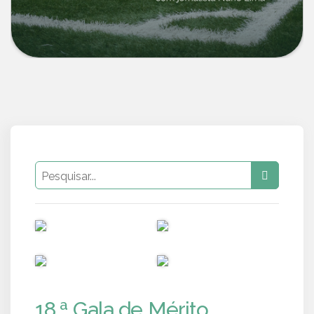
PUB
PUB
PUB
PUB
18.ª Gala de Mérito