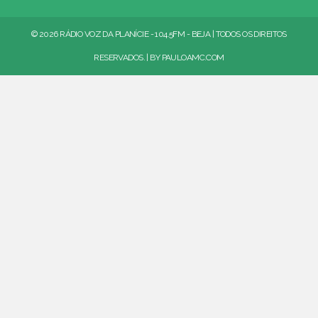
© 2026 RÁDIO VOZ DA PLANÍCIE - 104.5FM - BEJA | TODOS OS DIREITOS
RESERVADOS. | BY
PAULOAMC.COM