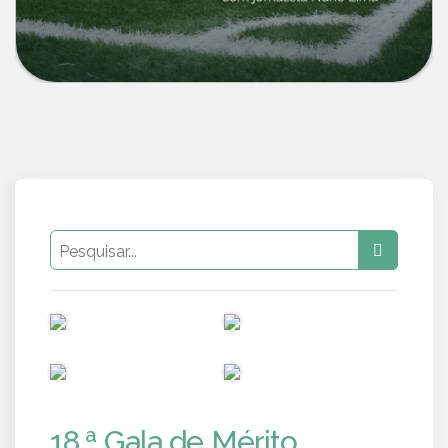
PUB
PUB
PUB
PUB
18.ª Gala de Mérito