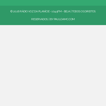
© 2026 RÁDIO VOZ DA PLANÍCIE - 104.5FM - BEJA | TODOS OS DIREITOS
RESERVADOS. | BY
PAULOAMC.COM