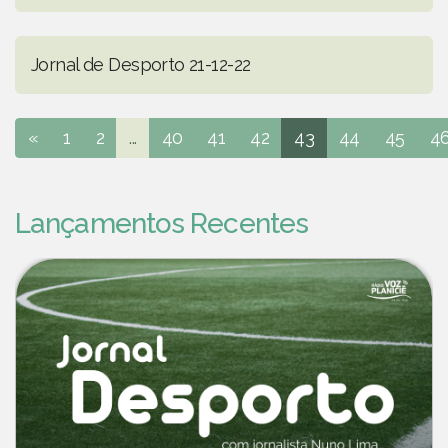
Jornal de Desporto 21-12-22
«
1
2
...
40
41
42
43
44
45
4
Lançamentos Recentes