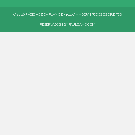
© 2026 RÁDIO VOZ DA PLANÍCIE - 104.5FM - BEJA | TODOS OS DIREITOS
RESERVADOS. | BY
PAULOAMC.COM