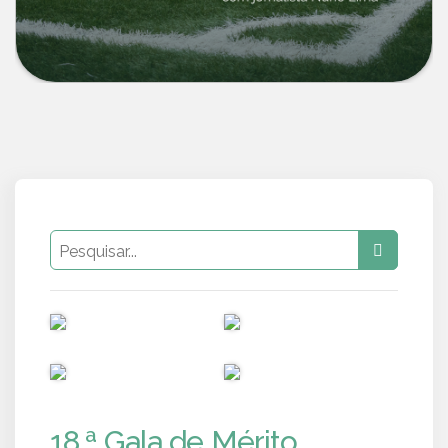
PUB
PUB
PUB
PUB
18.ª Gala de Mérito