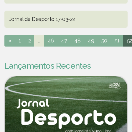
Jornal de Desporto 17-03-22
«
1
2
...
46
47
48
49
50
51
5
Lançamentos Recentes