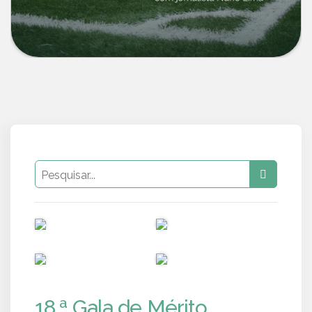
PUB
PUB
PUB
PUB
18.ª Gala de Mérito