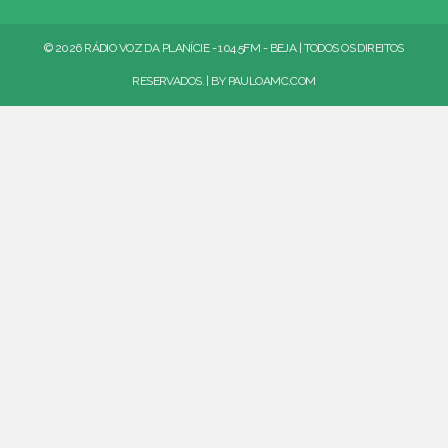
© 2026 RÁDIO VOZ DA PLANÍCIE - 104.5FM - BEJA | TODOS OS DIREITOS
RESERVADOS. | BY
PAULOAMC.COM