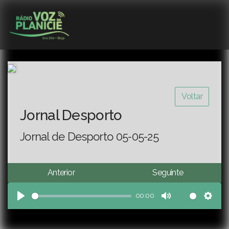
Voltar
Jornal Desporto
Jornal de Desporto 05-05-25
Anterior
Seguinte
00:00
Play
Mute
Sett