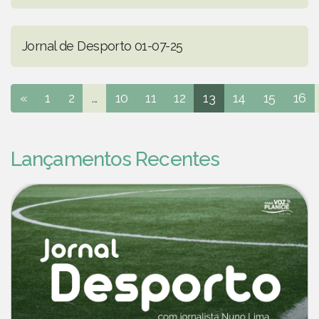
Jornal de Desporto 01-07-25
«
1
2
...
10
11
12
13
14
15
16
Lançamentos Recentes