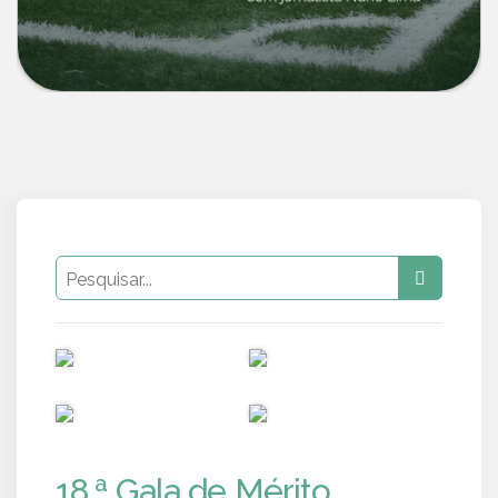
PUB
PUB
PUB
PUB
18.ª Gala de Mérito