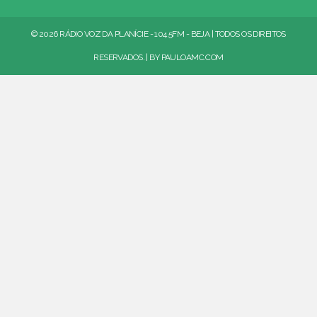
© 2026 RÁDIO VOZ DA PLANÍCIE - 104.5FM - BEJA | TODOS OS DIREITOS
RESERVADOS. | BY
PAULOAMC.COM