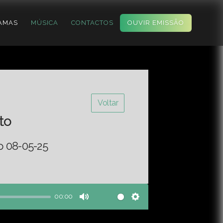
AMAS
MÚSICA
CONTACTOS
OUVIR EMISSÃO
Voltar
to
o 08-05-25
00:00
Mute
Settings