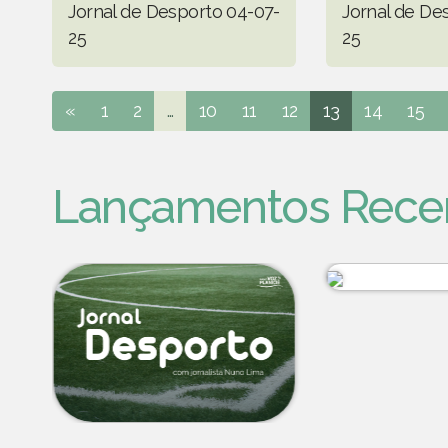
Jornal de Desporto 04-07-
Jornal de De
25
25
«
1
2
...
10
11
12
13
14
15
Lançamentos Rece