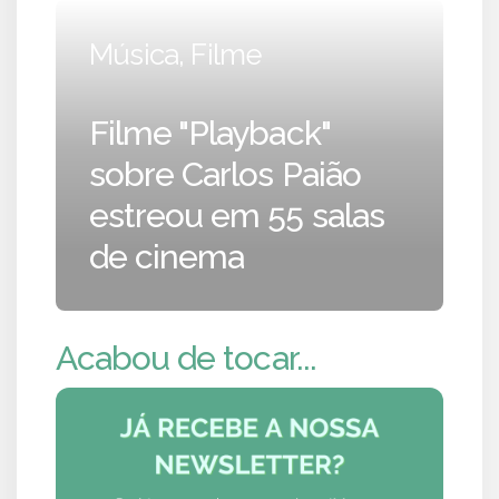
Música, Filme
Filme "Playback"
sobre Carlos Paião
estreou em 55 salas
de cinema
Acabou de tocar...