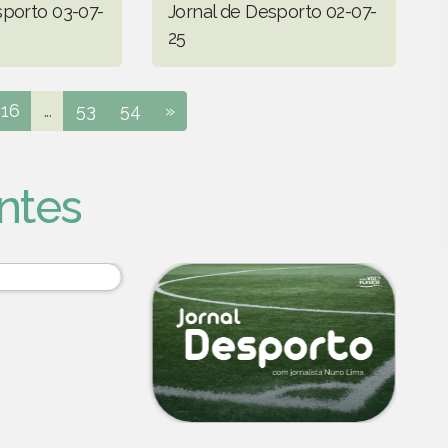
sporto 03-07-
Jornal de Desporto 02-07-
25
16
...
53
54
»
ntes