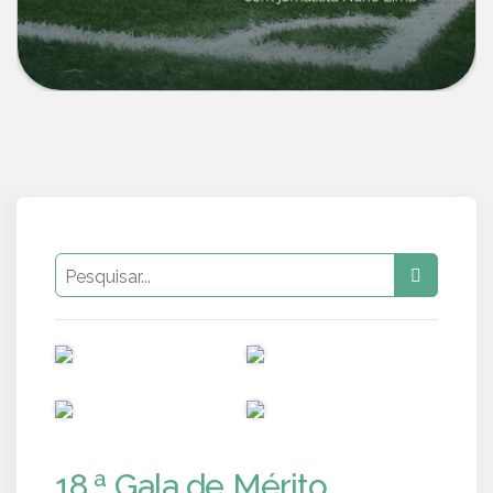
PUB
PUB
PUB
PUB
18.ª Gala de Mérito