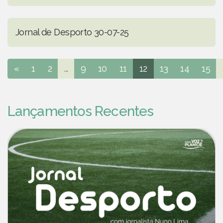
Jornal de Desporto 30-07-25
«
1
2
...
9
10
11
12
13
14
15
Lançamentos Recentes