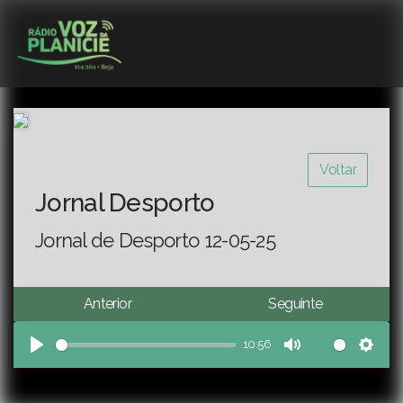
Voltar
Jornal Desporto
Jornal de Desporto 12-05-25
Anterior
Seguinte
10:56
Play
Mute
Sett