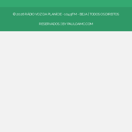
© 2026 RÁDIO VOZ DA PLANÍCIE - 104.5FM - BEJA | TODOS OS DIREITOS
RESERVADOS. | BY
PAULOAMC.COM