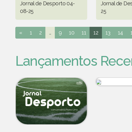
Jornal de Desporto 04-
Jornal de De
08-25
25
«
1
2
...
9
10
11
12
13
14
Lançamentos Rece