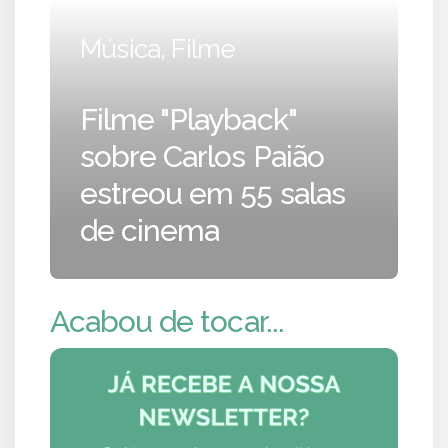
Música, Filme
Filme "Playback"
sobre Carlos Paião
estreou em 55 salas
de cinema
Acabou de tocar...