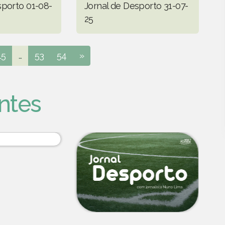
sporto 01-08-
Jornal de Desporto 31-07-
25
15
...
53
54
»
ntes