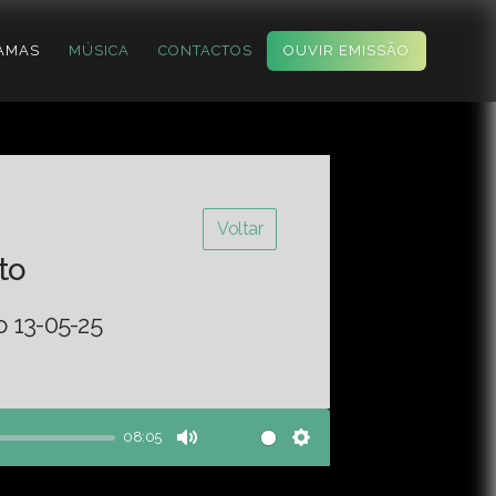
AMAS
MÚSICA
CONTACTOS
OUVIR EMISSÃO
Voltar
to
o 13-05-25
08:05
Mute
Settings