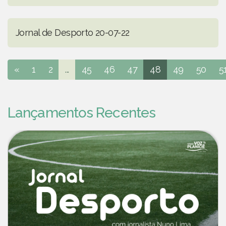
Jornal de Desporto 20-07-22
«
1
2
...
45
46
47
48
49
50
5
Lançamentos Recentes