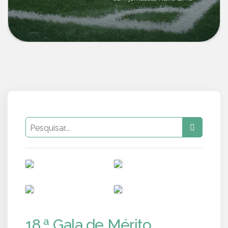
PUB
PUB
PUB
PUB
18.ª Gala de Mérito