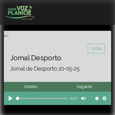
Voltar
Jornal Desporto
Jornal de Desporto 20-05-25
Anterior
Seguinte
09:31
Play
Mute
Sett