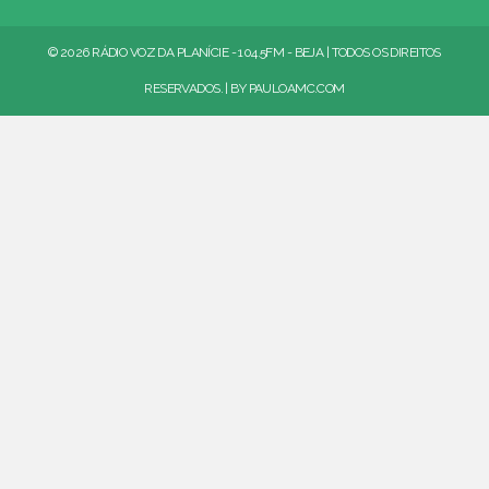
© 2026 RÁDIO VOZ DA PLANÍCIE - 104.5FM - BEJA | TODOS OS DIREITOS
RESERVADOS. | BY
PAULOAMC.COM