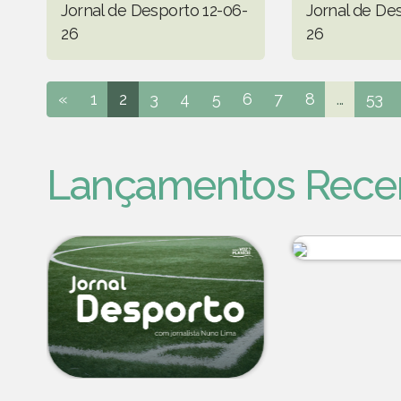
Jornal de Desporto 12-06-
Jornal de De
26
26
«
1
2
3
4
5
6
7
8
...
53
Lançamentos Rece