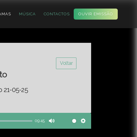
AMAS
MÚSICA
CONTACTOS
OUVIR EMISSÃO
Voltar
to
o 21-05-25
09:45
Mute
Settings