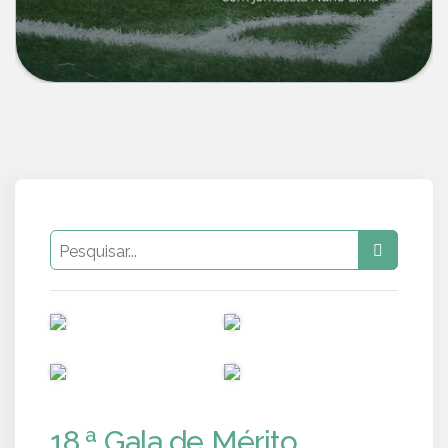
PUB
PUB
PUB
PUB
18.ª Gala de Mérito