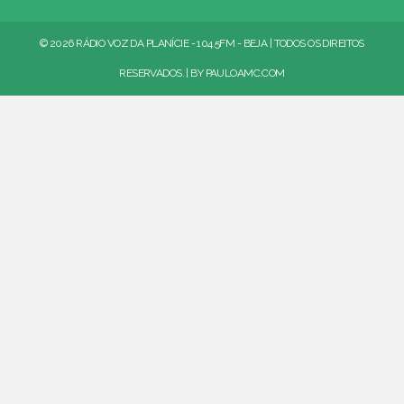
© 2026 RÁDIO VOZ DA PLANÍCIE - 104.5FM - BEJA | TODOS OS DIREITOS
RESERVADOS. | BY
PAULOAMC.COM