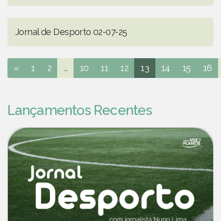
Jornal de Desporto 02-07-25
«
1
2
...
10
11
12
13
14
15
16
Lançamentos Recentes