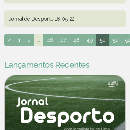
Jornal de Desporto 18-05-22
«
1
2
...
46
47
48
49
50
51
5
Lançamentos Recentes