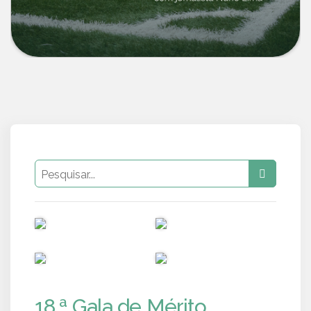
PUB
PUB
PUB
PUB
18.ª Gala de Mérito