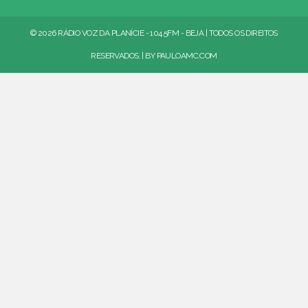
© 2026 RÁDIO VOZ DA PLANÍCIE - 104.5FM - BEJA | TODOS OS DIREITOS
RESERVADOS. | BY
PAULOAMC.COM