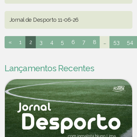
Jornal de Desporto 11-06-26
«
1
2
3
4
5
6
7
8
...
53
54
Lançamentos Recentes