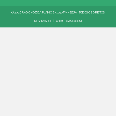
© 2026 RÁDIO VOZ DA PLANÍCIE - 104.5FM - BEJA | TODOS OS DIREITOS
RESERVADOS. | BY
PAULOAMC.COM