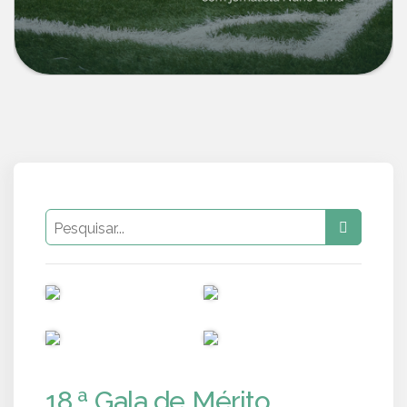
PUB
PUB
PUB
PUB
18.ª Gala de Mérito