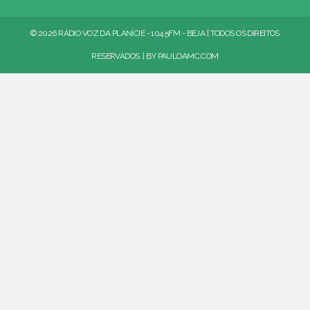
© 2026 RÁDIO VOZ DA PLANÍCIE - 104.5FM - BEJA | TODOS OS DIREITOS
RESERVADOS. | BY
PAULOAMC.COM