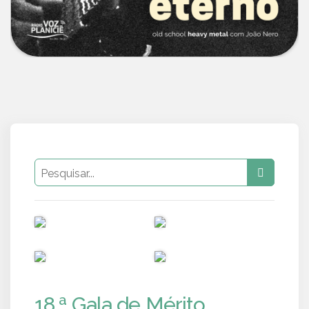
PUB
PUB
PUB
PUB
18.ª Gala de Mérito