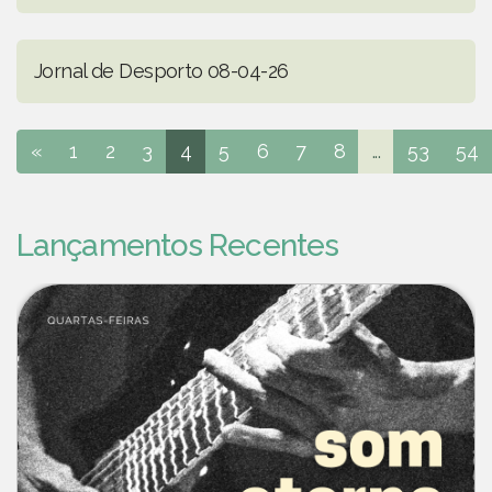
Jornal de Desporto 08-04-26
«
1
2
3
4
5
6
7
8
...
53
54
Lançamentos Recentes