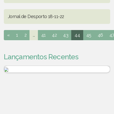
Jornal de Desporto 18-11-22
«
1
2
...
41
42
43
44
45
46
4
Lançamentos Recentes