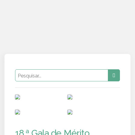
PUB
PUB
PUB
PUB
18.ª Gala de Mérito