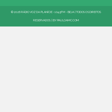
© 2026 RÁDIO VOZ DA PLANÍCIE - 104.5FM - BEJA | TODOS OS DIREITOS
RESERVADOS. | BY
PAULOAMC.COM