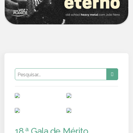
PUB
PUB
PUB
PUB
18.ª Gala de Mérito