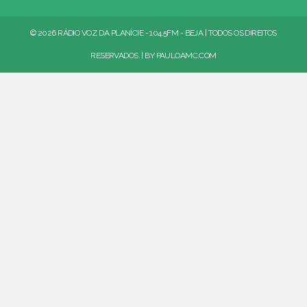
© 2026 RÁDIO VOZ DA PLANÍCIE - 104.5FM - BEJA | TODOS OS DIREITOS
RESERVADOS. | BY
PAULOAMC.COM