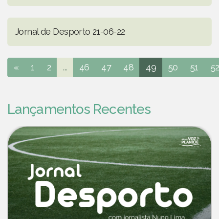
Jornal de Desporto 21-06-22
«
1
2
...
46
47
48
49
50
51
5
Lançamentos Recentes