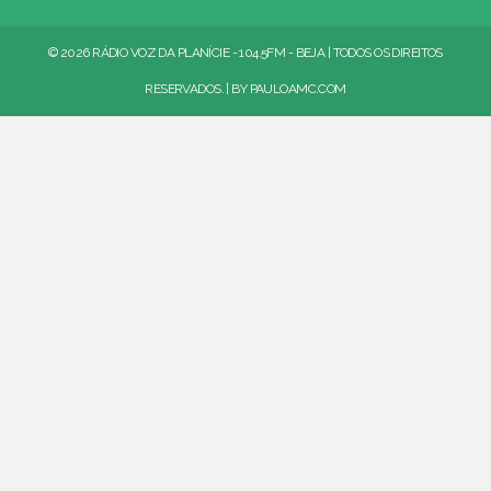
© 2026 RÁDIO VOZ DA PLANÍCIE - 104.5FM - BEJA | TODOS OS DIREITOS
RESERVADOS. | BY
PAULOAMC.COM