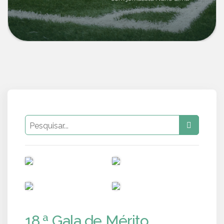
PUB
PUB
PUB
PUB
18.ª Gala de Mérito