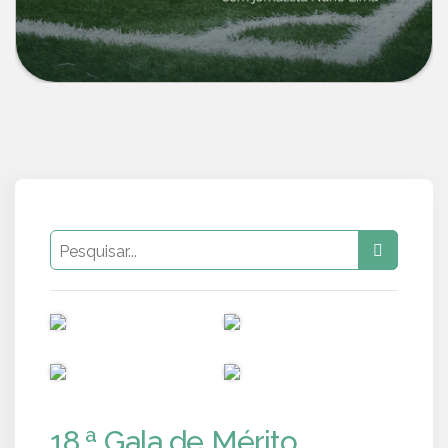
PUB
PUB
PUB
PUB
18.ª Gala de Mérito