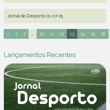
Jornal de Desporto 01-07-25
«
1
2
...
10
11
12
13
14
15
16
Lançamentos Recentes