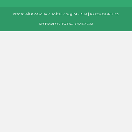
© 2026 RÁDIO VOZ DA PLANÍCIE - 104.5FM - BEJA | TODOS OS DIREITOS
RESERVADOS. | BY
PAULOAMC.COM