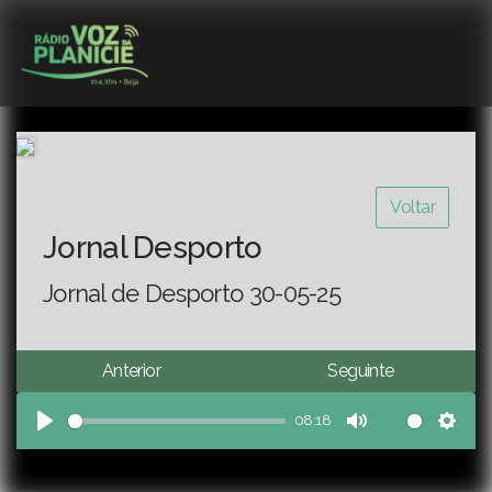
Voltar
Jornal Desporto
Jornal de Desporto 30-05-25
Anterior
Seguinte
08:18
Play
Mute
Sett