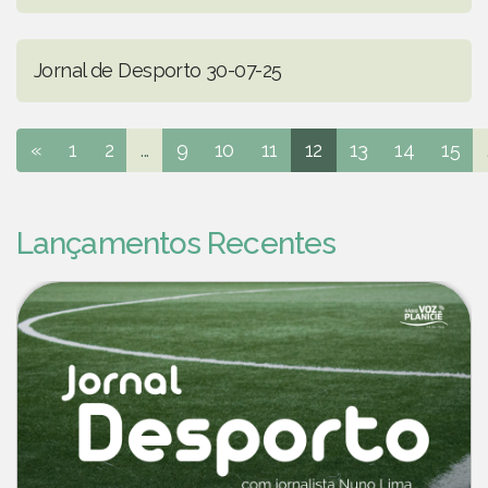
Jornal de Desporto 30-07-25
«
1
2
...
9
10
11
12
13
14
15
Lançamentos Recentes