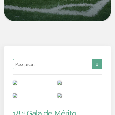
PUB
PUB
PUB
PUB
18.ª Gala de Mérito