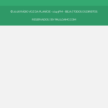
© 2026 RÁDIO VOZ DA PLANÍCIE - 104.5FM - BEJA | TODOS OS DIREITOS
RESERVADOS. | BY
PAULOAMC.COM